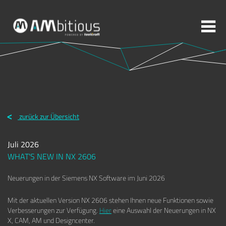
Weitere Themen zur Auswahl:
ADDITIVE FERTIGUNG
ROBOTIK
ZERSPANUNG
zurück zur Übersicht
SPRITZGUSS
FORMENBAU
WERKZEUGBAU
Juli 2026
ÜBER TOOLCRAFT
KONTAKT/ANSPRECHPARTNER
WHAT'S NEW IN NX 2606
Neuerungen in der Siemens NX Software im Juni 2026
STELLENANGEBOTE
AUSBILDUNG
PRAKTIKUM
Mit der aktuellen Version NX 2606 stehen Ihnen neue Funktionen sowie
Verbesserungen zur Verfügung.
Hier
eine Auswahl der Neuerungen in NX
X, CAM, AM und Designcenter.