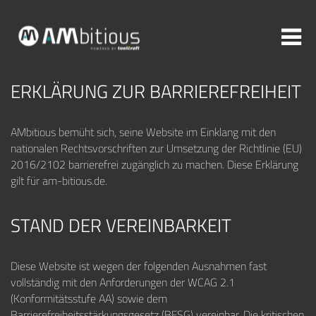
ERKLÄRUNG ZUR BARRIEREFREIHEIT
Weitere Themen zur Auswahl:
AMbitious bemüht sich, seine Website im Einklang mit den
nationalen Rechtsvorschriften zur Umsetzung der Richtlinie (EU)
ADDITIVE FERTIGUNG
ROBOTIK
ZERSPANUNG
2016/2102 barrierefrei zugänglich zu machen. Diese Erklärung
gilt für am-bitious.de.
SPRITZGUSS
FORMENBAU
WERKZEUGBAU
ÜBER TOOLCRAFT
KONTAKT/ANSPRECHPARTNER
STAND DER VEREINBARKEIT
STELLENANGEBOTE
AUSBILDUNG
PRAKTIKUM
Diese Website ist wegen der folgenden Ausnahmen fast
vollständig mit den Anforderungen der WCAG 2.1
(Konformitätsstufe AA) sowie dem
Barrierefreiheitsstärkungsgesetz (BFSG) vereinbar. Die kritischen